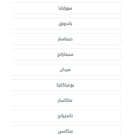
سورابايا
باندونق
دينباسار
سيمارانج
ميدان
يوغياكارتا
ماكاسار
تانجيرانج
بيكاسي