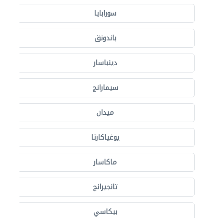
سورابايا
باندونق
دينباسار
سيمارانج
ميدان
يوغياكارتا
ماكاسار
تانجيرانج
بيكاسي