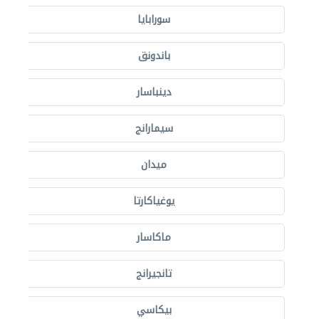
سورابايا
باندونق
دينباسار
سيمارانج
ميدان
يوغياكارتا
ماكاسار
تانجيرانج
بيكاسي