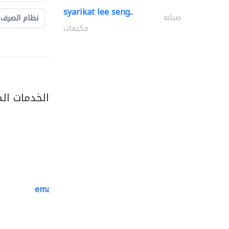
syarikat lee seng..
صيانة
نظام الصرف
مكيفات
الخدمات ال
emanco constructions contracting
سحب الحديد والفولاذ