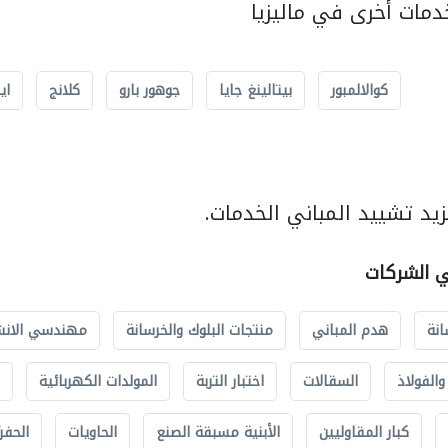
مات أخرى في ماليزيا
كوالالمبور
بيتالينغ جايا
جوهور بارو
كلانج
اي
يد تشييد المباني الخدمات.
ي الشركات
انة
هدم المباني
منتجات البلوك والخرسانة
مهندسي الانش
الفولاذ
السقالات
اختبار التربة
المولدات الكهربائية
كبار المقاوليين
الأبنية مسبقة الصنع
الحاويات
الحفري