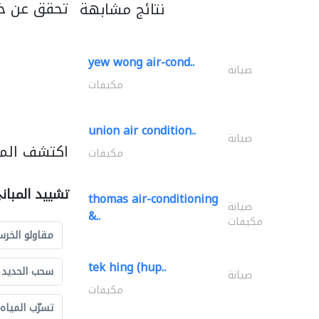
تحقق عن خد
نتائج مشابهة
yew wong air-cond..
صيانة
مكيفات
union air condition..
صيانة
اكتشف المز
مكيفات
تشييد المبان
thomas air-conditioning
صيانة
&..
مكيفات
مقاولو الخرس
tek hing (hup..
سحب الحديد و
صيانة
مكيفات
تسرّب المياه