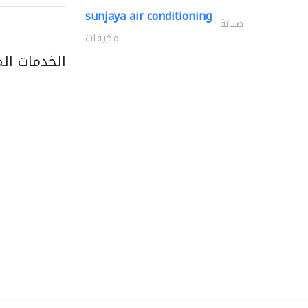
sunjaya air conditioning
صيانة
مكيفات
الخدمات ال
light house studio
التصوير الفوتوغرافي