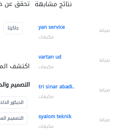
تحقق عن خد
نتائج مشابهة
yan service
جاكرتا
صيانة
مكيفات
vartan ud
صيانة
اكتشف المز
مكيفات
التصميم والد
tri sinar abadi..
صيانة
مكيفات
الديكور الداخ
syalom teknik
التصميم الم
صيانة
مكيفات