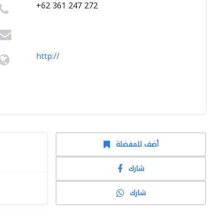
+62 361 247 272
http://
أضف للمفضلة
شارك
شارك