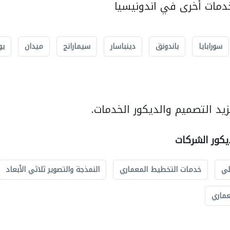
مات أخرى في اندونيسيا
سورابايا
باندونق
دينباسار
سيمارانج
ميدان
يو
يد التصميم والديكور الخدمات.
يكور الشركات
لي
خدمات التخطيط المعماري
النمذجة والتصوير ثلاثي الأبعاد
عماري