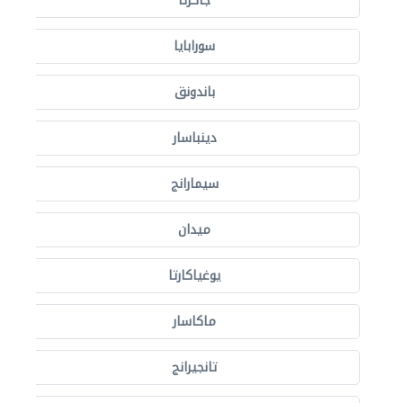
جاكرتا
سورابايا
باندونق
دينباسار
سيمارانج
ميدان
يوغياكارتا
ماكاسار
تانجيرانج