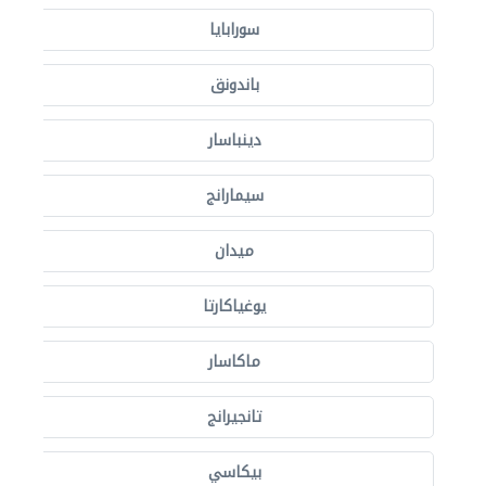
سورابايا
باندونق
دينباسار
سيمارانج
ميدان
يوغياكارتا
ماكاسار
تانجيرانج
بيكاسي