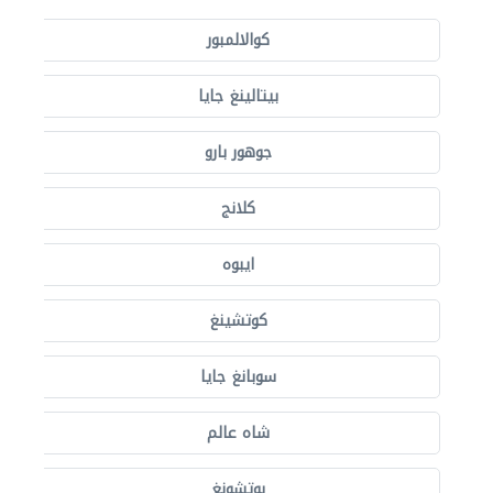
كوالالمبور
بيتالينغ جايا
جوهور بارو
كلانج
ايبوه
كوتشينغ
سوبانغ جايا
شاه عالم
بوتشونغ