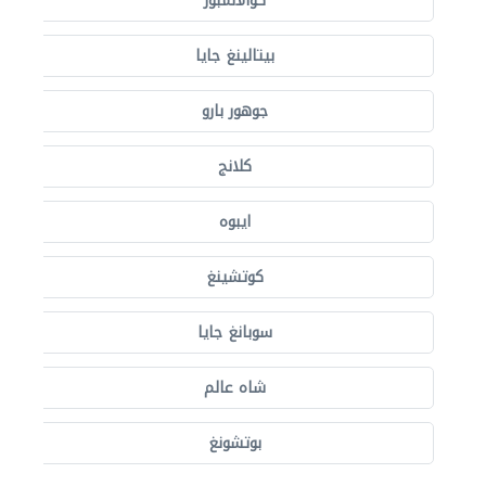
كوالالمبور
بيتالينغ جايا
جوهور بارو
كلانج
ايبوه
كوتشينغ
سوبانغ جايا
شاه عالم
بوتشونغ