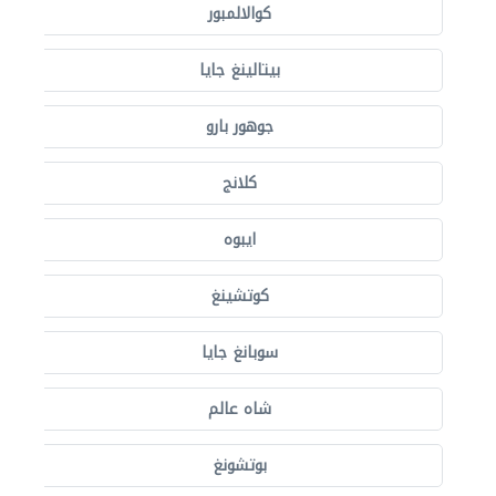
كوالالمبور
بيتالينغ جايا
جوهور بارو
كلانج
ايبوه
كوتشينغ
سوبانغ جايا
شاه عالم
بوتشونغ