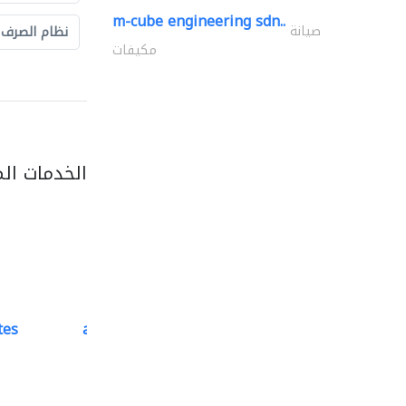
m-cube engineering sdn..
صيانة
نظام الصرف
مكيفات
الخدمات ال
tes
accurate bldh cont..
كبار المقاوليين