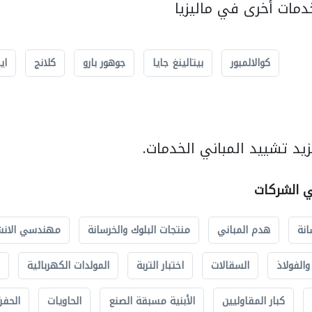
مات أخرى في ماليزيا
كوالالمبور
بيتالينغ جايا
جوهور بارو
كلانج
اي
يد تشييد المباني الخدمات.
ي الشركات
انة
هدم المباني
منتجات البلوك والخرسانة
مهندسي الانش
الفولاذ
السقالات
اختبار التربة
المولدات الكهربائية
كبار المقاوليين
الأبنية مسبقة الصنع
الحاويات
الحفري