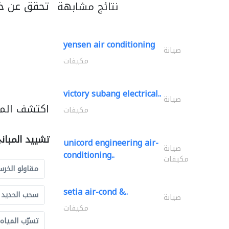
تحقق عن خد
نتائج مشابهة
yensen air conditioning
صيانة
مكيفات
victory subang electrical..
صيانة
اكتشف المز
مكيفات
تشييد المبان
unicord engineering air-
صيانة
conditioning..
مكيفات
مقاولو الخرس
setia air-cond &..
سحب الحديد و
صيانة
مكيفات
تسرّب المياه