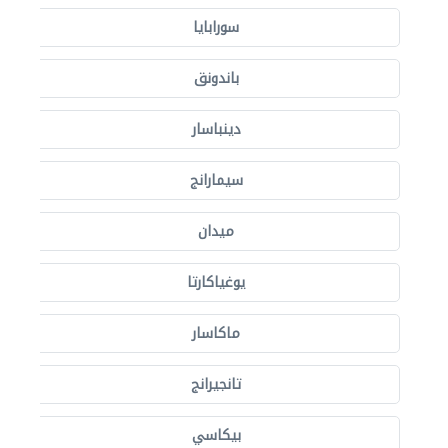
سورابايا
باندونق
دينباسار
سيمارانج
ميدان
يوغياكارتا
ماكاسار
تانجيرانج
بيكاسي