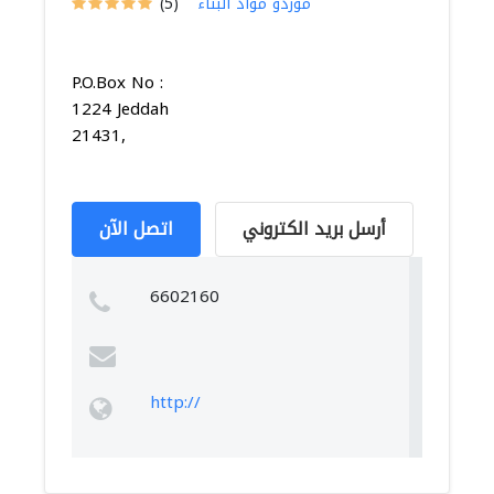
موردو مواد البناء
(5)
P.O.Box No :
1224 Jeddah
21431,
أرسل بريد الكتروني
اتصل الآن
6602160
http://