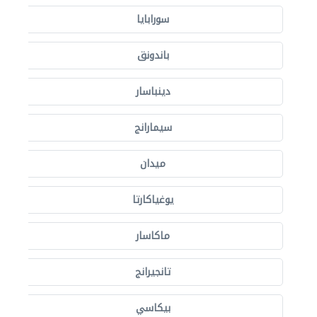
سورابايا
باندونق
دينباسار
سيمارانج
ميدان
يوغياكارتا
ماكاسار
تانجيرانج
بيكاسي