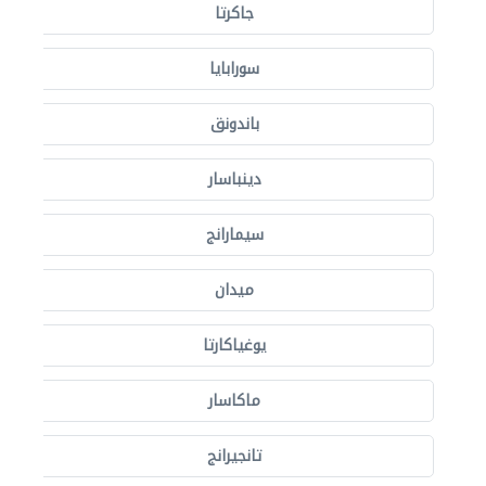
جاكرتا
سورابايا
باندونق
دينباسار
سيمارانج
ميدان
يوغياكارتا
ماكاسار
تانجيرانج