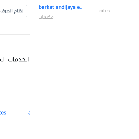
berkat andijaya e..
صيانة
نظام الصرف
مكيفات
الخدمات ال
tes
accurate bldh cont..
كبار المقاوليين