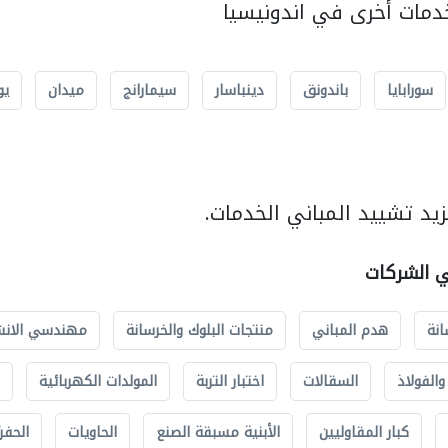
مات أخرى في اندونيسيا
سورابايا
باندونق
دينباسار
سيمارانج
ميدان
يو
يد تشييد المباني الخدمات.
ي الشركات
انة
هدم المباني
منتجات البلوك والخرسانة
مهندسي الانش
الفولاذ
السقالات
اختبار التربة
المولدات الكهربائية
كبار المقاوليين
الأبنية مسبقة الصنع
الحاويات
الحفري