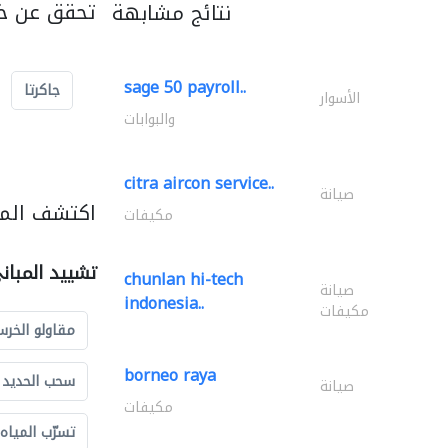
تحقق عن خد
نتائج مشابهة
sage 50 payroll..
جاكرتا
الأسوار
والبوابات
citra aircon service..
صيانة
اكتشف المز
مكيفات
تشييد المبان
chunlan hi-tech
صيانة
indonesia..
مكيفات
مقاولو الخرس
borneo raya
سحب الحديد و
صيانة
مكيفات
تسرّب المياه