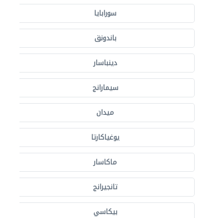
سورابايا
باندونق
دينباسار
سيمارانج
ميدان
يوغياكارتا
ماكاسار
تانجيرانج
بيكاسي