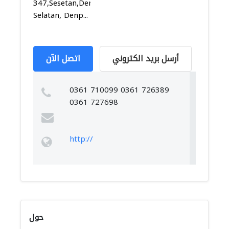
347,Sesetan,Denpasar
Selatan, Denp...
أرسل بريد الكتروني
اتصل الآن
0361 710099 0361 726389
0361 727698
http://
حول