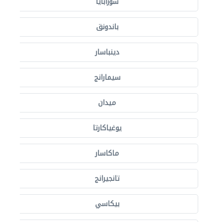
سورابايا
باندونق
دينباسار
سيمارانج
ميدان
يوغياكارتا
ماكاسار
تانجيرانج
بيكاسي