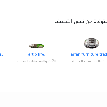
متوفرة من نفس التصنيف
..
art o life..
arfan furniture tra
ثاث والمفروشات المنزلية
الأثاث والمفروشات المنزلية
ا