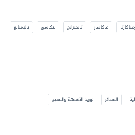
غياكارتا
ماكاسار
تانجيرانج
بيكاسي
باليمبانغ
لية
الستائر
توريد الأقمشة والنسيج