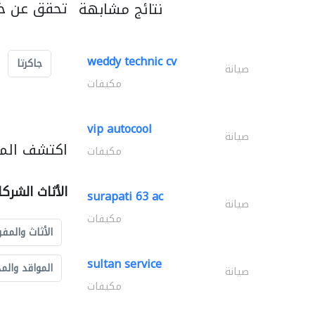
تحقق عن خد
نتائج مشابهة
weddy technic cv
جاكرتا
صيانة
مكيفات
vip autocool
صيانة
اكتشف المزي
مكيفات
الأثاث الشرك
surapati 63 ac
صيانة
مكيفات
الأثاث والمفر
sultan service
المواقد والم
صيانة
مكيفات