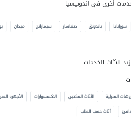
مات أخرى في اندونيسيا
سورابايا
باندونق
دينباسار
سيمارانج
ميدان
يو
د الأثاث الخدمات.
ات
وشات المنزلية
الأثاث المكتبي
الاكسسوارات
الأجهزة المنز
دافئ
أثاث حسب الطلب