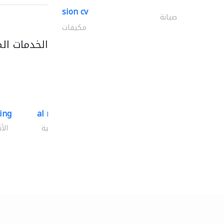
sion cv
صيانة
مكيفات
الخدمات ال
ding
al mashrabia furniture..
الأثاث والمفروشات المنزلية
الأ