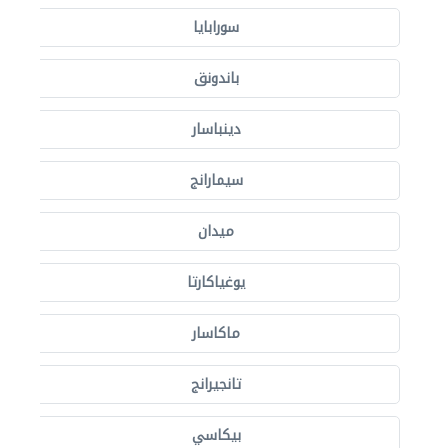
سورابايا
باندونق
دينباسار
سيمارانج
ميدان
يوغياكارتا
ماكاسار
تانجيرانج
بيكاسي