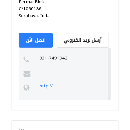
Permai Blok
C/1060186,
Surabaya, Ind...
أرسل بريد الكتروني
اتصل الآن
031-7491342
http://