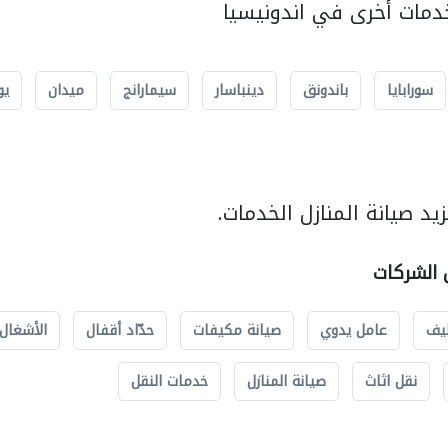
مات أخرى في اندونيسيا
سورابايا
باندونق
دينباسار
سيمارانج
ميدان
يو
د صيانة المنازل الخدمات.
ل الشركات
يف
عامل يدوي
صيانة مكيفات
حدّاد أقفال
الأشغال 
نقل اثاث
صيانة المنازل
خدمات النقل