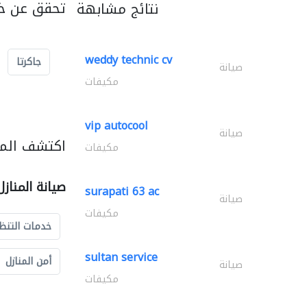
تحقق عن خد
نتائج مشابهة
weddy technic cv
جاكرتا
صيانة
مكيفات
vip autocool
صيانة
اكتشف المزي
مكيفات
صيانة المناز
surapati 63 ac
صيانة
مكيفات
خدمات التنظ
sultan service
أمن المنازل
صيانة
مكيفات