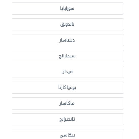
سورابايا
باندونق
دينباسار
سيمارانج
ميدان
يوغياكارتا
ماكاسار
تانجيرانج
بيكاسي