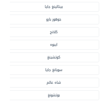
بيتالينغ جايا
جوهور بارو
كلانج
ايبوه
كوتشينغ
سوبانغ جايا
شاه عالم
بوتشونغ