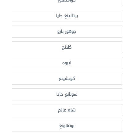
كوالالمبور
بيتالينغ جايا
جوهور بارو
كلانج
ايبوه
كوتشينغ
سوبانغ جايا
شاه عالم
بوتشونغ