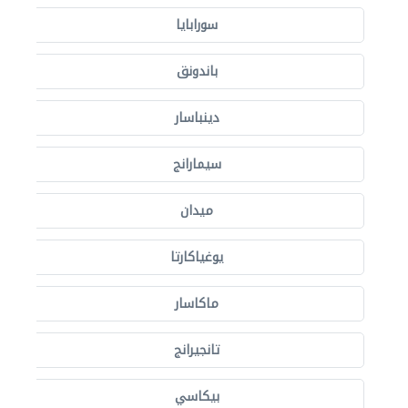
سورابايا
باندونق
دينباسار
سيمارانج
ميدان
يوغياكارتا
ماكاسار
تانجيرانج
بيكاسي