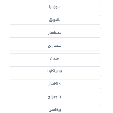
سورابايا
باندونق
دينباسار
سيمارانج
ميدان
يوغياكارتا
ماكاسار
تانجيرانج
بيكاسي