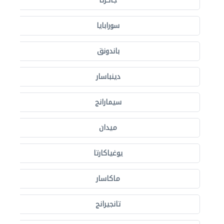
جاكرتا
سورابايا
باندونق
دينباسار
سيمارانج
ميدان
يوغياكارتا
ماكاسار
تانجيرانج