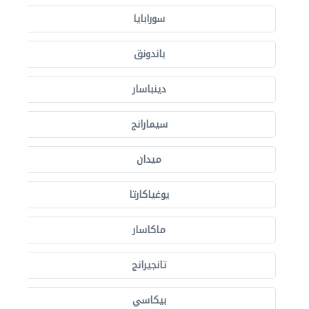
سورابايا
باندونق
دينباسار
سيمارانج
ميدان
يوغياكارتا
ماكاسار
تانجيرانج
بيكاسي