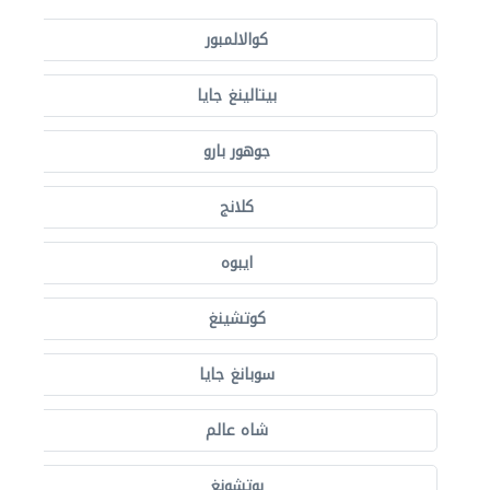
كوالالمبور
بيتالينغ جايا
جوهور بارو
كلانج
ايبوه
كوتشينغ
سوبانغ جايا
شاه عالم
بوتشونغ