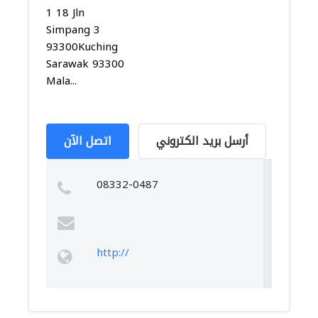
1 18 Jln
Simpang 3
93300Kuching
Sarawak 93300
Mala...
أرسل بريد الكتروني
اتصل الآن
08332-0487
http://