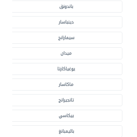
باندونق
دينباسار
سيمارانج
ميدان
يوغياكارتا
ماكاسار
تانجيرانج
بيكاسي
باليمبانغ