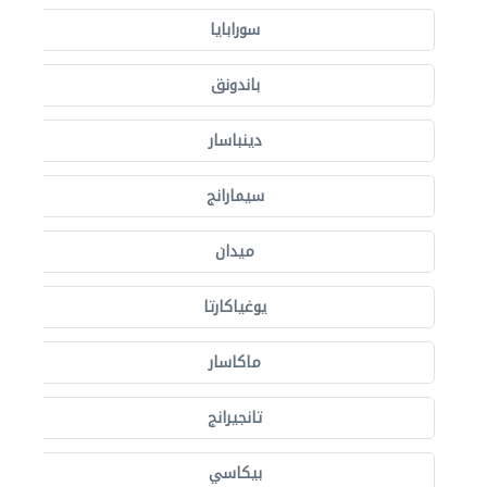
سورابايا
باندونق
دينباسار
سيمارانج
ميدان
يوغياكارتا
ماكاسار
تانجيرانج
بيكاسي