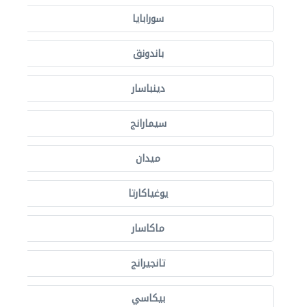
سورابايا
باندونق
دينباسار
سيمارانج
ميدان
يوغياكارتا
ماكاسار
تانجيرانج
بيكاسي