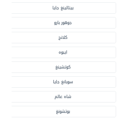
بيتالينغ جايا
جوهور بارو
كلانج
ايبوه
كوتشينغ
سوبانغ جايا
شاه عالم
بوتشونغ