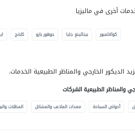
مات أخرى في ماليزيا
كوالالمبور
بيتالينغ جايا
جوهور بارو
كلانج
اي
د الديكور الخارجي والمناظر الطبيعية الخدمات.
رجي والمناظر الطبيعية الشركات
ق
أحواض السباحة
معدات الملاعب والمشاتل
المظلات والبو