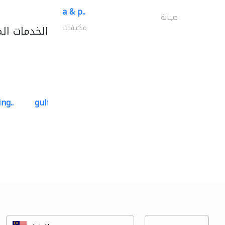
a & p..
صيانة
مكيفات
الخدمات ال
ng..
gulf-gardens lanscape llc
تنسيق حدائق