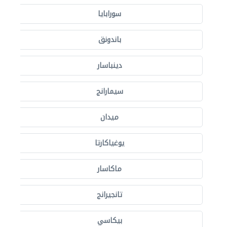
سورابايا
باندونق
دينباسار
سيمارانج
ميدان
يوغياكارتا
ماكاسار
تانجيرانج
بيكاسي