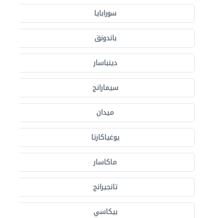
سورابايا
باندونق
دينباسار
سيمارانج
ميدان
يوغياكارتا
ماكاسار
تانجيرانج
بيكاسي