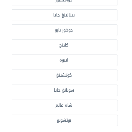
كوالالمبور
بيتالينغ جايا
جوهور بارو
كلانج
ايبوه
كوتشينغ
سوبانغ جايا
شاه عالم
بوتشونغ