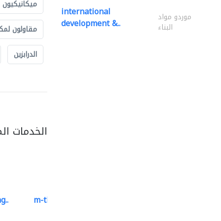
ميكانيكيون
international
موردو مواد
development &..
البناء
مقاولون لمك
الدرابزين
الخدمات ال
g..
m-three building materials
موردو مواد البناء