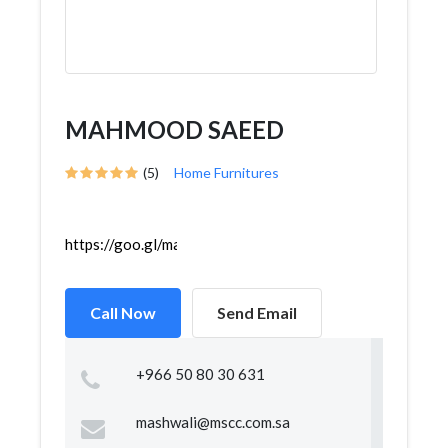
MAHMOOD SAEED
(5)
Home Furnitures
https://goo.gl/maps/9cGKupRazAi97zPH7
Call Now
Send Email
+966 50 80 30 631
mashwali@mscc.com.sa