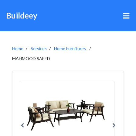
Buildeey
Home
Services
Home Furnitures
MAHMOOD SAEED