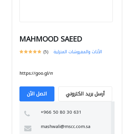
MAHMOOD SAEED
الأثاث والمفروشات المنزلية
(5)
https://goo.gl/maps/9cGKupRazAi97zPH7
أرسل بريد الكتروني
اتصل الآن
+966 50 80 30 631
mashwali@mscc.com.sa