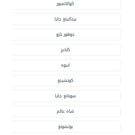
كوالالمبور
بيتالينغ جايا
جوهور بارو
كلانج
ايبوه
كوتشينغ
سوبانغ جايا
شاه عالم
بوتشونغ