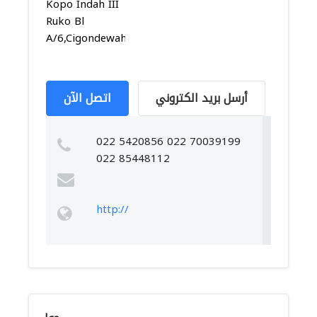
Kopo Indah III
Ruko Bl
A/6,Cigondewah...
أرسل بريد الكتروني
اتصل الآن
022 5420856 022 70039199
022 85448112
http://