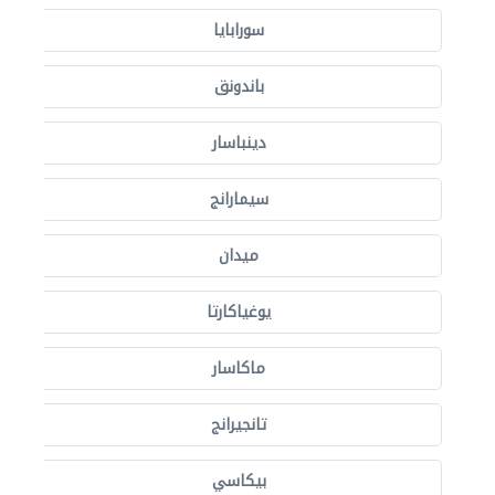
سورابايا
باندونق
دينباسار
سيمارانج
ميدان
يوغياكارتا
ماكاسار
تانجيرانج
بيكاسي