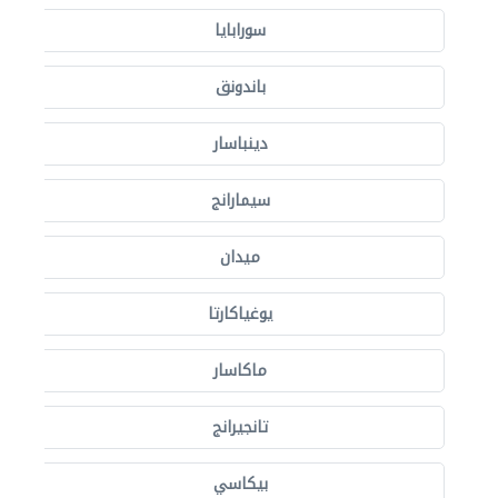
سورابايا
باندونق
دينباسار
سيمارانج
ميدان
يوغياكارتا
ماكاسار
تانجيرانج
بيكاسي