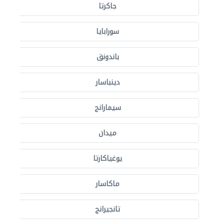
جاكرتا
سورابايا
باندونق
دينباسار
سيمارانج
ميدان
يوغياكارتا
ماكاسار
تانجيرانج