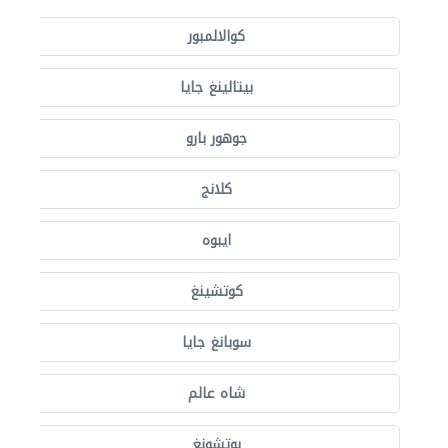
كوالالمبور
بيتالينغ جايا
جوهور بارو
كلانج
ايبوه
كوتشينغ
سوبانغ جايا
شاه عالم
بوتشونغ