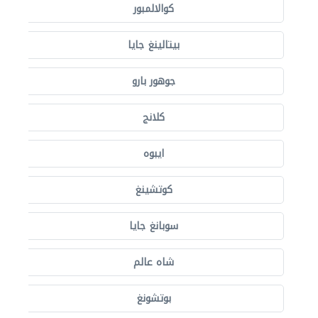
كوالالمبور
بيتالينغ جايا
جوهور بارو
كلانج
ايبوه
كوتشينغ
سوبانغ جايا
شاه عالم
بوتشونغ