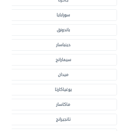
جاكرتا
سورابايا
باندونق
دينباسار
سيمارانج
ميدان
يوغياكارتا
ماكاسار
تانجيرانج