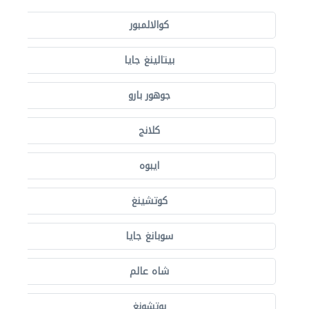
كوالالمبور
بيتالينغ جايا
جوهور بارو
كلانج
ايبوه
كوتشينغ
سوبانغ جايا
شاه عالم
بوتشونغ