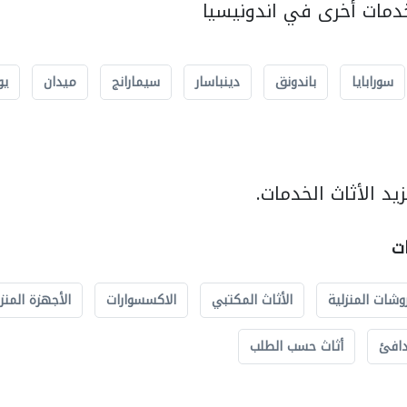
مات أخرى في اندونيسيا
سورابايا
باندونق
دينباسار
سيمارانج
ميدان
يو
د الأثاث الخدمات.
ات
وشات المنزلية
الأثاث المكتبي
الاكسسوارات
الأجهزة المنز
دافئ
أثاث حسب الطلب