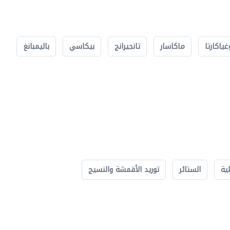
غياكارتا
ماكاسار
تانجيرانج
بيكاسي
باليمبانغ
لية
الستائر
توريد الأقمشة والنسيج