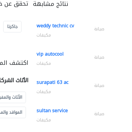
تحقق عن خد
نتائج مشابهة
weddy technic cv
جاكرتا
صيانة
مكيفات
vip autocool
صيانة
اكتشف المزي
مكيفات
الأثاث الشرك
surapati 63 ac
صيانة
مكيفات
الأثاث والمفر
sultan service
المواقد والم
صيانة
مكيفات