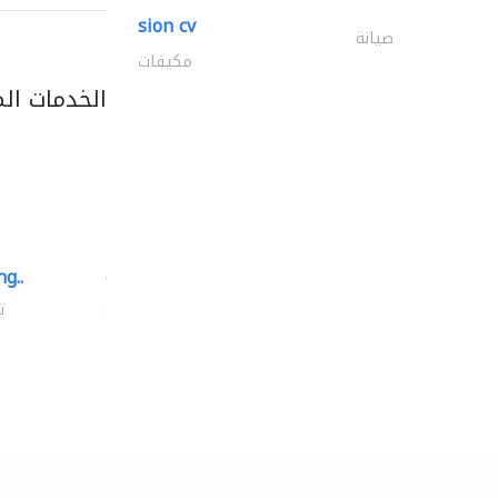
sion cv
صيانة
مكيفات
الخدمات ال
g..
chrysels decore llc
توريد الأقمشة والنسيج
ت