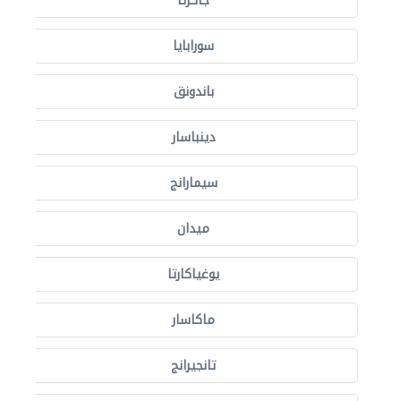
جاكرتا
سورابايا
باندونق
دينباسار
سيمارانج
ميدان
يوغياكارتا
ماكاسار
تانجيرانج